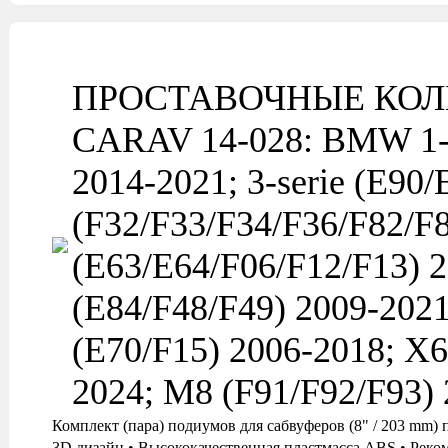
ПРОСТАВОЧНЫЕ КОЛ
CARAV 14-028: BMW 1-se
2014-2021; 3-serie (E90
(F32/F33/F34/F36/F82/F8
(E63/E64/F06/F12/F13) 2
(E84/F48/F49) 2009-2021
(E70/F15) 2006-2018; X6
2024; M8 (F91/F92/F93)
Комплект (пара) подиумов для сабвуферов (8" / 203 
3D дизайн • Высококачественная пластмасса ABS • Реко