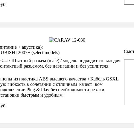
уб.
тание + акустика):
Смот
BISHI 2007+ (select models)
<---> Штатный разъем (male) / модель подходит только для
онтактный разъемом, без навигации и без усилителя
нены из пластика ABS высшего качества • Кабель GSXL
ую гибкость в сочетании с отличным качест- вом
одключение Plug & Play без необходимости рез- ки
 установки быстрым и удобным
уб.