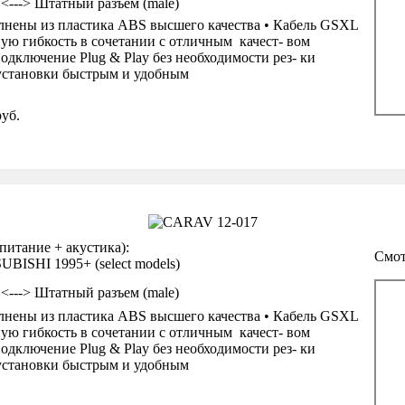
 <---> Штатный разъем (male)
нены из пластика ABS высшего качества • Кабель GSXL
ую гибкость в сочетании с отличным качест- вом
одключение Plug & Play без необходимости рез- ки
 установки быстрым и удобным
уб.
тание + акустика):
Смот
BISHI 1995+ (select models)
 <---> Штатный разъем (male)
нены из пластика ABS высшего качества • Кабель GSXL
ую гибкость в сочетании с отличным качест- вом
одключение Plug & Play без необходимости рез- ки
 установки быстрым и удобным