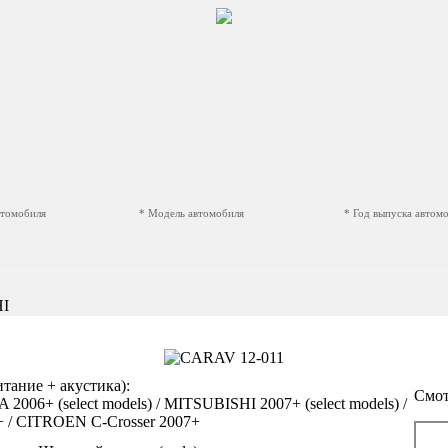
втомобиля
* Модель автомобиля
* Год выпуска автом
HI
ание + акустика):
Смот
06+ (select models) / MITSUBISHI 2007+ (select models) /
 / CITROEN C-Crosser 2007+