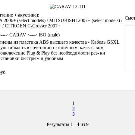
ание + акустика):
Смот
06+ (select models) / MITSUBISHI 2007+ (select models) /
 / CITROEN C-Crosser 2007+
<---> CARAV <---> ISO (male)
нены из пластика ABS высшего качества • Кабель GSXL
ую гибкость в сочетании с отличным качест- вом
одключение Plug & Play без необходимости рез- ки
 установки быстрым и удобным
уб.
1
2
3
Результаты 1 - 4 из 9